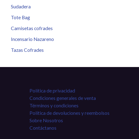
Sudadera
Tote Bag
Camisetas cofrades
Incensario Nazareno
Tazas Cofrades
Política de privacidad
Condiciones generales de venta
Términos y condiciones
Política de devoluciones y reembolsos
Sobre Nosotros
Contáctanos