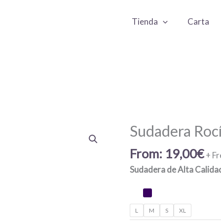
Tienda
Carta
Sudadera Roc
From:
19,00
€
+ Fr
Sudadera de Alta Calida
L
M
S
XL