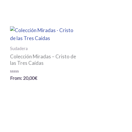
Sudadera
Colección Miradas – Cristo de
las Tres Caídas
Valorado
From:
20,00
€
con
0
de
5