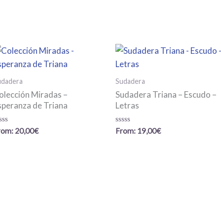
s
udadera
Sudadera
olección Miradas –
Sudadera Triana – Escudo –
speranza de Triana
Letras
lorado
Valorado
rom:
20,00
€
From:
19,00
€
on
con
0
e
de
5