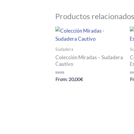
Productos relacionado
Sudadera
S
Colección Miradas – Sudadera
C
Cautivo
E
Valorado
Va
From:
20,00
€
F
con
c
0
0
de
d
5
5