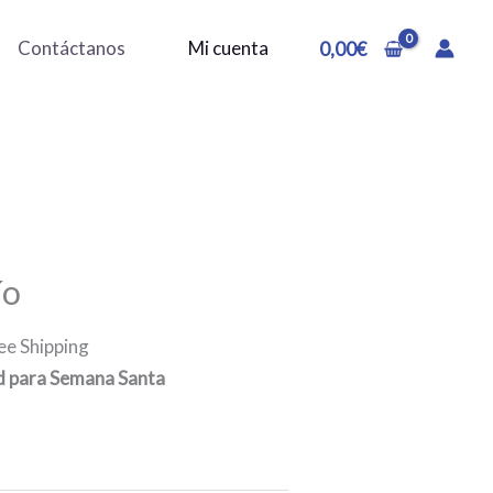
Contáctanos
Mi cuenta
0,00
€
ío
ee Shipping
d para Semana Santa