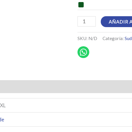
Colección
AÑADIR 
Miradas
-
SKU:
N/D
Categoría:
Sud
Esperanza
de
Triana
cantidad
XXL
de