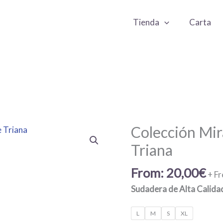
Tienda
Carta
Colección Mir
Triana
From:
20,00
€
+ Fr
Sudadera de Alta Calida
L
M
S
XL