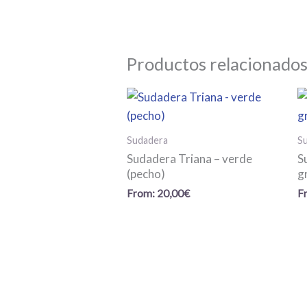
Productos relacionado
Sudadera
S
Sudadera Triana – verde
S
(pecho)
g
From:
20,00
€
F