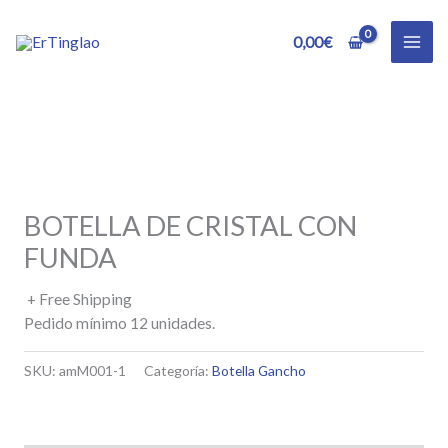
Ir
al
0,00
€
contenido
BOTELLA DE CRISTAL CON
FUNDA
+ Free Shipping
Pedido mínimo 12 unidades.
SKU:
amM001-1
Categoría:
Botella Gancho