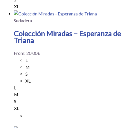
XL
Sudadera
Colección Miradas – Esperanza de
Triana
From:
20,00
€
L
M
S
XL
L
M
S
XL