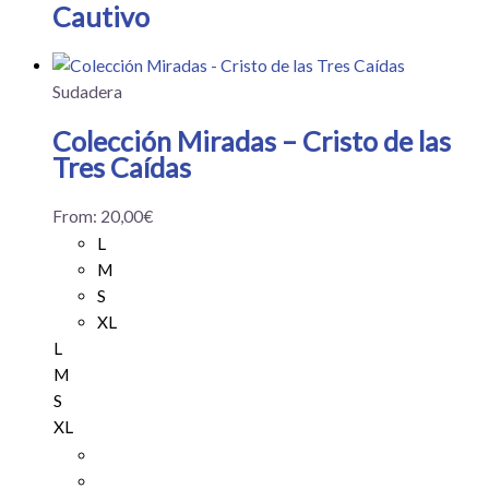
Cautivo
Sudadera
Colección Miradas – Cristo de las
Tres Caídas
From:
20,00
€
L
M
S
XL
L
M
S
XL