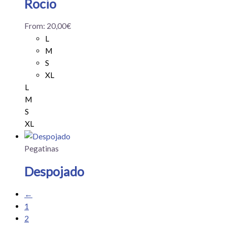
Rocio
From:
20,00
€
L
M
S
XL
L
M
S
XL
Pegatinas
Despojado
←
1
2