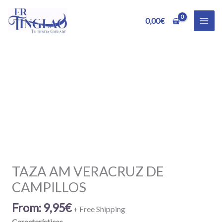
Ir
al
0,00
€
contenido
TAZA AM VERACRUZ DE
CAMPILLOS
From:
9,95
€
+ Free Shipping