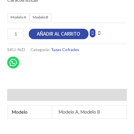
Características
Modelo A
Modelo B
TAZA
AÑADIR AL CARRITO
AM
VERACRUZ
SKU:
N/D
Categoría:
Tazas Cofrades
DE
CAMPILLOS
cantidad
Información adicional
Modelo
Modelo A, Modelo B