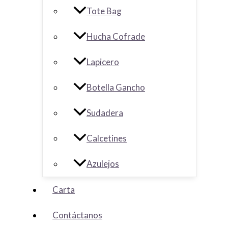
Tote Bag
Hucha Cofrade
Lapicero
Botella Gancho
Sudadera
Calcetines
Azulejos
Carta
Contáctanos