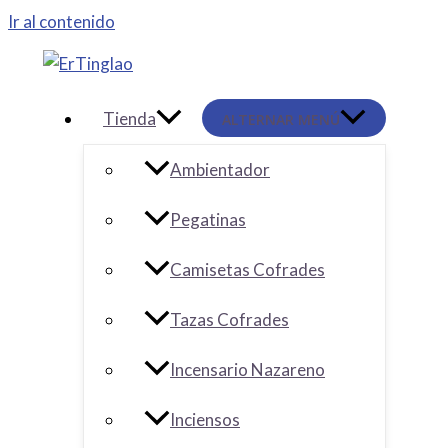
Ir al contenido
Tienda
ALTERNAR MENÚ
Ambientador
Pegatinas
Camisetas Cofrades
Tazas Cofrades
Incensario Nazareno
Inciensos